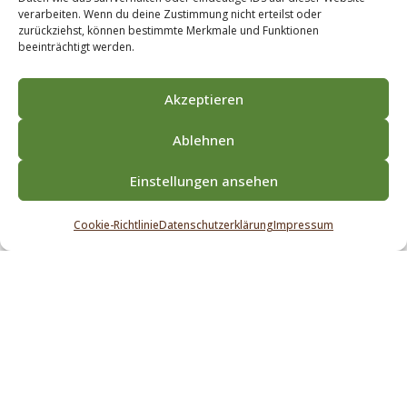
verarbeiten. Wenn du deine Zustimmung nicht erteilst oder
zurückziehst, können bestimmte Merkmale und Funktionen
beeinträchtigt werden.
FAHRZEUGAUSBAU
Akzeptieren
Ablehnen
3D MÖBELPLANER WOHNWELTEN
Einstellungen ansehen
Cookie-Richtlinie
Datenschutzerklärung
Impressum